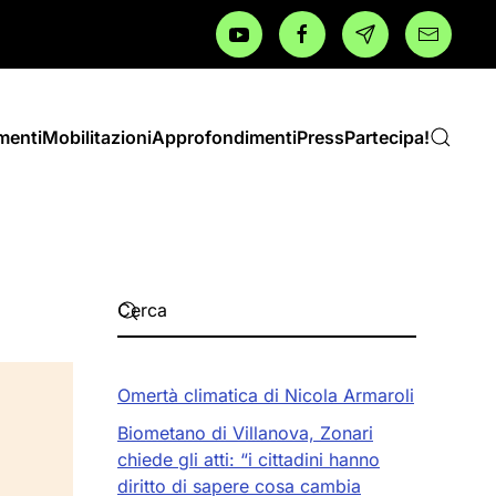
menti
Mobilitazioni
Approfondimenti
Press
Partecipa!
Omertà climatica di Nicola Armaroli
Biometano di Villanova, Zonari
chiede gli atti: “i cittadini hanno
diritto di sapere cosa cambia