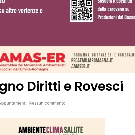
o Diritti e Rovesci
su
Appuntamenti
.
Nessun commento
Carovana-
Convegno
Diritti
e
Rovesci