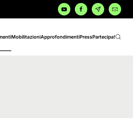
menti
Mobilitazioni
Approfondimenti
Press
Partecipa!