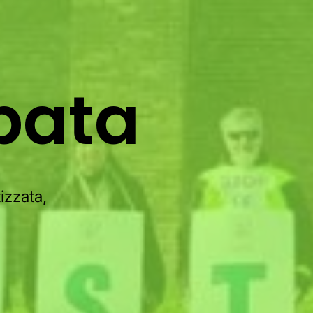
pata
izzata,