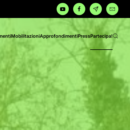
menti
Mobilitazioni
Approfondimenti
Press
Partecipa!