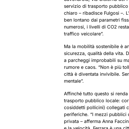
servizio di trasporto pubblico
chiaro – ribadisce Fulgosi –.
ben lontano dai parametri fissa
numerosi, i livelli di CO2 rest
traffico veicolare”.
Ma la mobilità sostenibile è a
sicurezza, qualità della vita. 
a parcheggi improbabili su mar
rumore e caos. “Non è più toll
città è diventata invivibile. 
mentale”.
Affinché tutto questo si renda
trasporto pubblico locale: cors
cosiddetti pollicini) collegat
periferiche. “I mezzi pubblici
privata – afferma Anna Faccini
e la velocità. Ferrara è una ci