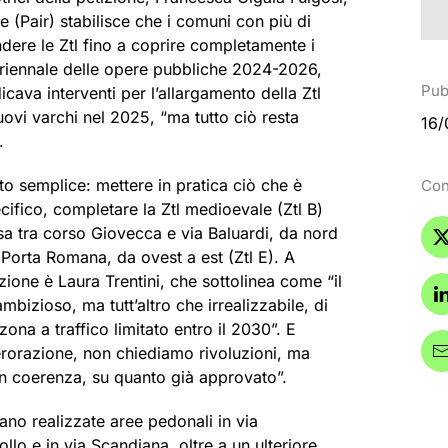
le (Pair) stabilisce che i comuni con più di
dere le Ztl fino a coprire completamente i
no triennale delle opere pubbliche 2024-2026,
Pub
icava interventi per l’allargamento della Ztl
ovi varchi nel 2025, “ma tutto ciò resta
16/
.
lto semplice: mettere in pratica ciò che è
Con
cifico, completare la Ztl medioevale (Ztl B)
a tra corso Giovecca e via Baluardi, da nord
a Porta Romana, da ovest a est (Ztl E). A
izione è Laura Trentini, che sottolinea come “il
mbizioso, ma tutt’altro che irrealizzabile, di
zona a traffico limitato entro il 2030”. E
rorazione, non chiediamo rivoluzioni, ma
n coerenza, su quanto già approvato”.
ano realizzate aree pedonali in via
llo e in via Scandiana, oltre a un ulteriore