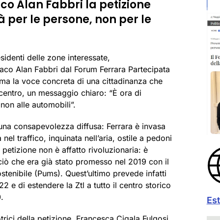
co Alan Fabbri la petizione
à per le persone, non per le
sidenti delle zone interessate,
daco Alan Fabbri dal Forum Ferrara Partecipata
 ma la voce concreta di una cittadinanza che
 centro, un messaggio chiaro: “È ora di
, non alle automobili”.
una consapevolezza diffusa: Ferrara è invasa
el traffico, inquinata nell’aria, ostile a pedoni
a petizione non è affatto rivoluzionaria: è
ciò che era già stato promesso nel 2019 con il
stenibile (Pums). Quest’ultimo prevede infatti
022 e di estendere la Ztl a tutto il centro storico
.
Es
ici della petizione, Francesca Cigala Fulgosi,