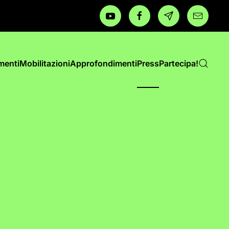
menti
Mobilitazioni
Approfondimenti
Press
Partecipa!