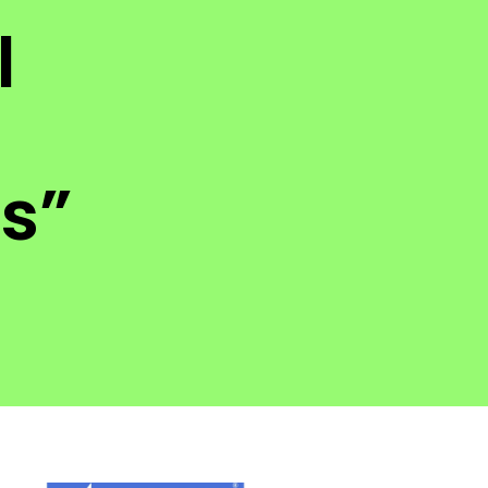
l
:
s”