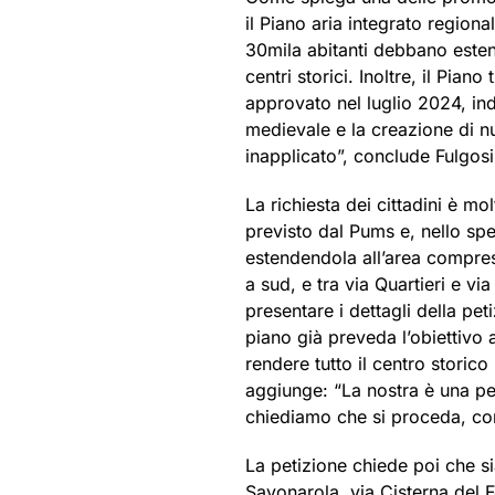
il Piano aria integrato regiona
30mila abitanti debbano esten
centri storici. Inoltre, il Pia
approvato nel luglio 2024, ind
medievale e la creazione di nu
inapplicato”, conclude Fulgosi
La richiesta dei cittadini è mo
previsto dal Pums e, nello spe
estendendola all’area compres
a sud, e tra via Quartieri e vi
presentare i dettagli della pet
piano già preveda l’obiettivo a
rendere tutto il centro storico 
aggiunge: “La nostra è una pe
chiediamo che si proceda, co
La petizione chiede poi che si
Savonarola, via Cisterna del Fo