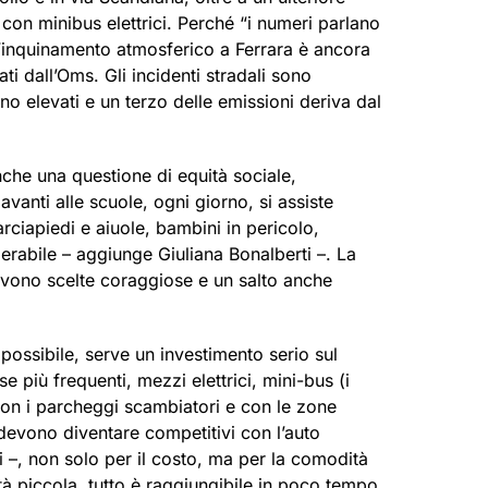
 con minibus elettrici. Perché “i numeri parlano
 L’inquinamento atmosferico a Ferrara è ancora
ti dall’Oms. Gli incidenti stradali sono
ano elevati e un terzo delle emissioni deriva dal
nche una questione di equità sociale,
Davanti alle scuole, ogni giorno, si assiste
ciapiedi e aiuole, bambini in pericolo,
erabile – aggiunge Giuliana Bonalberti –. La
Servono scelte coraggiose e un salto anche
 possibile, serve un investimento serio sul
e più frequenti, mezzi elettrici, mini-bus (i
i con i parcheggi scambiatori e con le zone
 devono diventare competitivi con l’auto
 –, non solo per il costo, ma per la comodità
ttà piccola, tutto è raggiungibile in poco tempo