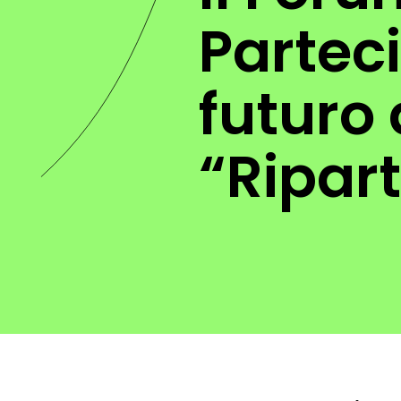
Parteci
futuro 
“Ripar