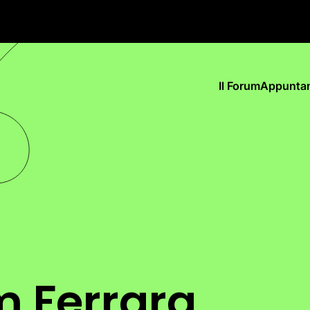
Il Forum
Appunta
m Ferrara