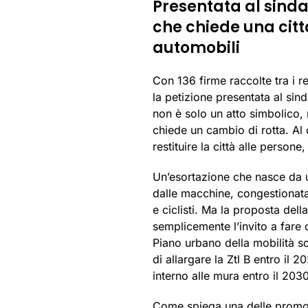
Presentata al sinda
che chiede una citt
automobili
Con 136 firme raccolte tra i re
la petizione presentata al sin
non è solo un atto simbolico,
chiede un cambio di rotta. Al
restituire la città alle persone
Un’esortazione che nasce da 
dalle macchine, congestionata n
e ciclisti. Ma la proposta dell
semplicemente l’invito a fare 
Piano urbano della mobilità so
di allargare la Ztl B entro il 2
interno alle mura entro il 2030
Come spiega una delle promotr