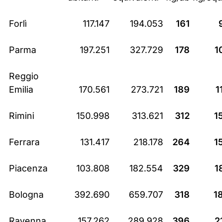
Forlì
117.147
194.053
161
Parma
197.251
327.729
178
1
Reggio
Emilia
170.561
273.721
189
1
Rimini
150.998
313.621
312
1
Ferrara
131.417
218.178
264
1
Piacenza
103.808
182.554
329
1
Bologna
392.690
659.707
318
1
Ravenna
157.262
289.928
396
2