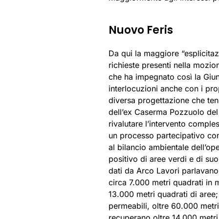
Nuovo Feris
Da qui la maggiore “esplicita
richieste presenti nella mozio
che ha impegnato così la Giunt
interlocuzioni anche con i prop
diversa progettazione che ten
dell’ex Caserma Pozzuolo del F
rivalutare l’intervento comples
un processo partecipativo con
al bilancio ambientale dell’o
positivo di aree verdi e di suo
dati da Arco Lavori parlavano 
circa 7.000 metri quadrati in m
13.000 metri quadrati di aree;
permeabili, oltre 60.000 metr
recuperano oltre 14.000 metri q