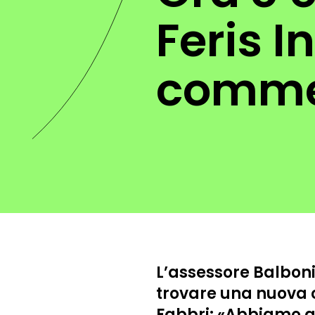
Feris I
comme
L’assessore Balboni
trovare una nuova c
Fabbri: «Abbiamo asc