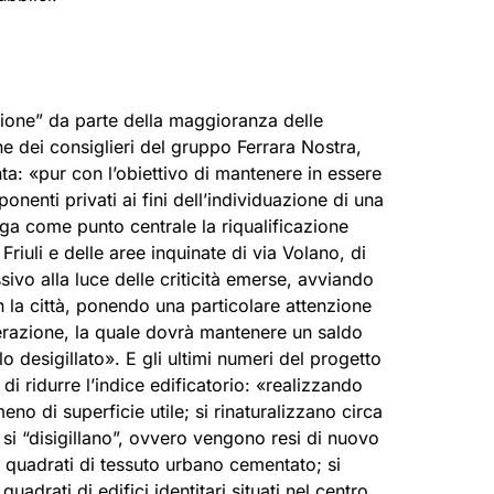
zione” da parte della maggioranza delle
ne dei consiglieri del gruppo Ferrara Nostra,
a: «pur con l’obiettivo di mantenere in essere
onenti privati ai fini dell’individuazione di una
ga come punto centrale la riqualificazione
riuli e delle aree inquinate di via Volano, di
sivo alla luce delle criticità emerse, avviando
 la città, ponendo una particolare attenzione
perazione, la quale dovrà mantenere un saldo
lo desigillato». E gli ultimi numeri del progetto
di ridurre l’indice edificatorio: «realizzando
eno di superficie utile; si rinaturalizzano circa
 si “disigillano”, ovvero vengono resi di nuovo
i quadrati di tessuto urbano cementato; si
uadrati di edifici identitari situati nel centro