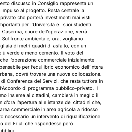
mento discusso in Consiglio rappresenta un
impulso al progetto. Resta centrale la
privato che porterà investimenti mai visti
portanti per l’Università e i suoi studenti.
ex Caserma, cuore dell’operazione, verrà
o. Sul fronte ambientale, ora, vogliamo
gliaia di metri quadri di asfalto, con un
 più verde e meno cemento. Il voto del
o che l’operazione commerciale inizialmente
spensabile per l’equilibrio economico dell’intera
urbana, dovrà trovare una nuova collocazione.
i Conferenza dei Servizi, che resta tutt’ora in
l’Accordo di programma pubblico-privato. Il
o insieme ai cittadini, cambierà in meglio il
in d’ora l’apertura alle istanze dei cittadini che,
l’area commerciale in area agricola a ridosso
o necessario un intervento di riqualificazione
o del Friuli che rispondesse però
bblici.