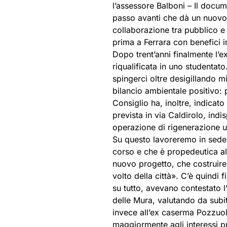
l’assessore Balboni – Il docu
passo avanti che dà un nuovo 
collaborazione tra pubblico e 
prima a Ferrara con benefici im
Dopo trent’anni finalmente l’
riqualificata in uno studentat
spingerci oltre desigillando mi
bilancio ambientale positivo:
Consiglio ha, inoltre, indicat
prevista in via Caldirolo, indi
operazione di rigenerazione 
Su questo lavoreremo in sede d
corso e che è propedeutica al
nuovo progetto, che costruirem
volto della città». C’è quindi f
su tutto, avevano contestato 
delle Mura, valutando da subit
invece all’ex caserma Pozzuol
maggiormente agli interessi pu