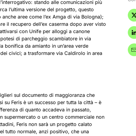
’interrogativo: stando alle comunicazioni più
irca l’ultima versione del progetto, questo
anche aree come l’ex Amga di via Bologna);
are il recupero dell’ex caserma dopo aver visto
attivarsi con Unife per alloggi a canone
ipotesi di parcheggio scambiatore in via
a bonifica da amianto in un’area verde
dei civici; a trasformare via Caldirolo in area
nsiglieri sul documento di maggioranza che
si su Feris è un successo per tutta la città – è
ifferenza di quanto accadeva in passato,
un supermercato o un centro commerciale non
ttadini, Feris non sarà un progetto calato
del tutto normale, anzi positivo, che una