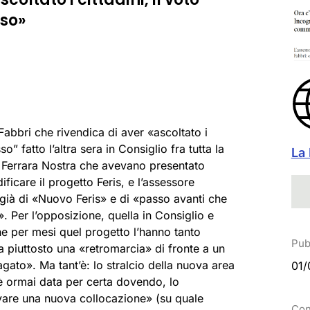
so»
 Fabbri che rivendica di aver «ascoltato i
” fatto l’altra sera in Consiglio fra tutta la
La
i Ferrara Nostra che avevano presentato
icare il progetto Feris, e l’assessore
già di «Nuovo Feris» e di «passo avanti che
. Per l’opposizione, quella in Consiglio e
che per mesi quel progetto l’hanno tanto
Pub
a piuttosto una «retromarcia» di fronte a un
ato». Ma tant’è: lo stralcio della nuova area
01/
è ormai data per certa dovendo, lo
rovare una nuova collocazione» (su quale
Con