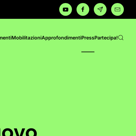
menti
Mobilitazioni
Approfondimenti
Press
Partecipa!
uovo