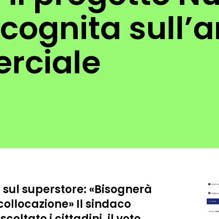
ncognita sull’
rciale
 sul superstore: «Bisognerà
ollocazione» Il sindaco
oltato i cittadini, il voto