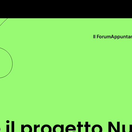
Il Forum
Appunta
 il progetto N