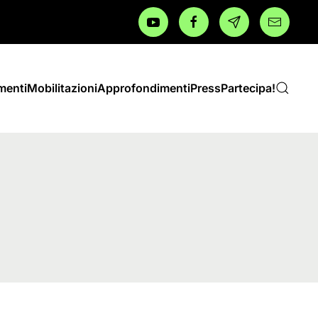
menti
Mobilitazioni
Approfondimenti
Press
Partecipa!