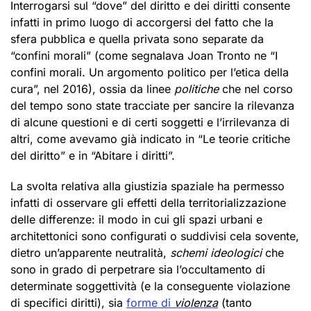
Interrogarsi sul “dove” del diritto e dei diritti consente
infatti in primo luogo di accorgersi del fatto che la
sfera pubblica e quella privata sono separate da
“confini morali” (come segnalava Joan Tronto ne “I
confini morali. Un argomento politico per l’etica della
cura”, nel 2016), ossia da linee
politiche
che nel corso
del tempo sono state tracciate per sancire la rilevanza
di alcune questioni e di certi soggetti e l’irrilevanza di
altri, come avevamo già indicato in “Le teorie critiche
del diritto” e in “Abitare i diritti”.
La svolta relativa alla giustizia spaziale ha permesso
infatti di osservare gli effetti della territorializzazione
delle differenze: il modo in cui gli spazi urbani e
architettonici sono configurati o suddivisi cela sovente,
dietro un’apparente neutralità,
schemi ideologici
che
sono in grado di perpetrare sia l’occultamento di
determinate soggettività (e la conseguente violazione
di specifici diritti), sia
forme di
violenza
(tanto