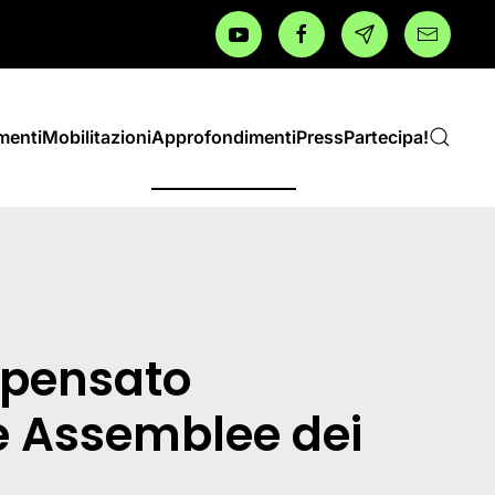
menti
Mobilitazioni
Approfondimenti
Press
Partecipa!
ripensato
e Assemblee dei