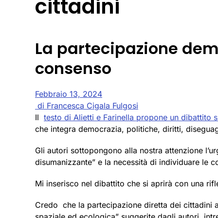
cittadini
La partecipazione democ
consenso
Febbraio 13, 2024
di Francesca Cigala Fulgosi
Il
testo di Alietti e Farinella propone un dibattito s
che integra democrazia, politiche, diritti, diseguag
Gli autori sottopongono alla nostra attenzione l’u
disumanizzante” e la necessità di individuare le co
Mi inserisco nel dibattito che si aprirà con una rif
Credo che la partecipazione diretta dei cittadini al
spaziale ed ecologica” suggerite dagli autori, intre