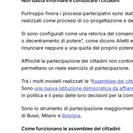
Non basta informare e consultare i cittadini
Purtroppo finora i processi partecipativi sono sta
realizzati come processi di co-progettazione e deci
Si sono configurati come una retorica del consens
o decentramento di potere”, come dicono Alietti e
rinunciare neppure a una quota del proprio potere 
Affinché la partecipazione dei cittadini non cont
permettano un reale esercizio di partecipazione.
Tra i molti modelli realizzati le “
Assemblee dei citt
Sono
una nuova istituzione democratica da affian
in politica e il peso delle loro decisioni per la c
Sono lo strumento di partecipazione maggiormente
di Bussi, Milano e
Bologna
.
Come funzionano le assemblee dei cittadini