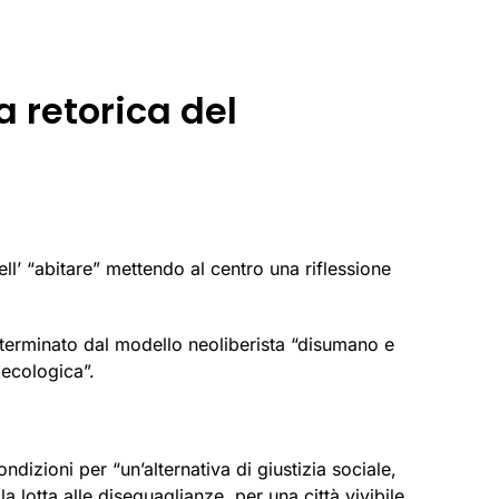
a retorica del
ll’ “abitare” mettendo al centro una riflessione
determinato dal modello neoliberista “disumano e
 ecologica”.
ondizioni per “un’alternativa di giustizia sociale,
a lotta alle diseguaglianze, per una città vivibile.